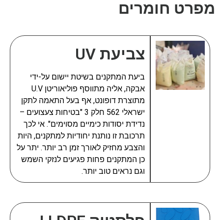
מפרט חומרים
השאירו פריטים נחזור
אליכם בהקדם
צביעת UV
ביעת המתקנים בשיטת יישום על-ידי
אבקה, אליה מתווסף פוליאוריטן U.V
מתוצרת דופונט, אף בעל התאמה לתקן
ישראלי 562 חלק 3 "בטיחות צעצועים –
נדידת יסודות כימיים מסוימים". אי לכך
תרכובת זו נותנת יחודיות למתקנים, היות
והצבע מחזיק לאורך זמן רב יותר. יתר על
כן המתקנים פחות פגיעים לנזקי השמש
וגם נראים טוב יותר.
שליחה