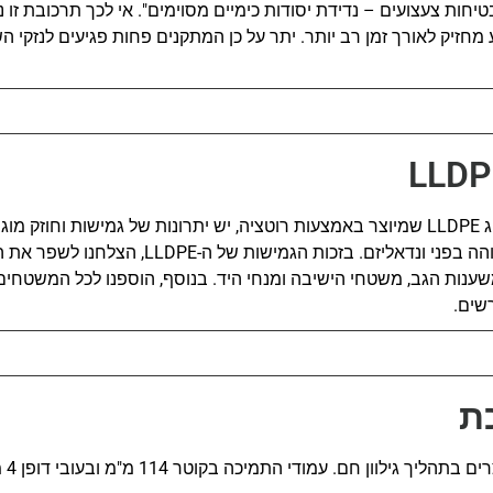
אלי 562 חלק 3 "בטיחות צעצועים – נדידת יסודות כימיים מסוימים". אי לכך תרכובת זו
מחזיק לאורך זמן רב יותר. יתר על כן המתקנים פחות פגיעים לנזקי ה
שימוש בפלסטיק מסוג LLDPE שמיוצר באמצעות רוטציה, יש יתרונות של גמישות וחו
מתאפיין בעמידות גבוהה בפני ונדאליזם. בזכות הגמישות של
שענות הגב, משטחי הישיבה ומנחי היד. בנוסף, הוספנו לכל המשטחים
שים.
ת
 גילוון חם. עמודי התמיכה בקוטר 114 מ"מ ובעובי דופן 4 מ"מ.