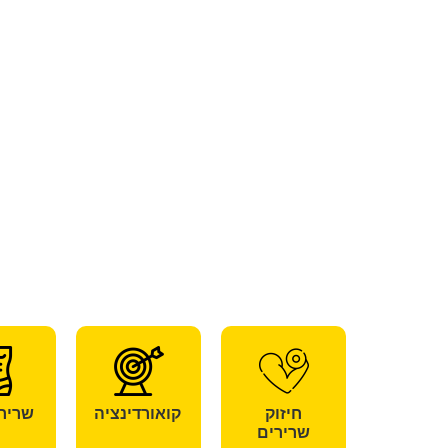
חיזוק
קואורדינציה
שרירי
שרירים