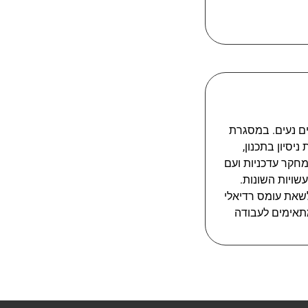
ים נעים. במסגרת
נו למיסבי NSK תוצרת יפן. מפני ש-NSK בעלת למעלה מ-100 שנות ניסיון בתכנון,
סיון הרב אותו צברה NSK בשילוב שיטות מחקר עדכניות ועם
שויות השונות.
לשאת עומס רדיאלי
 מתאימים לעבודה