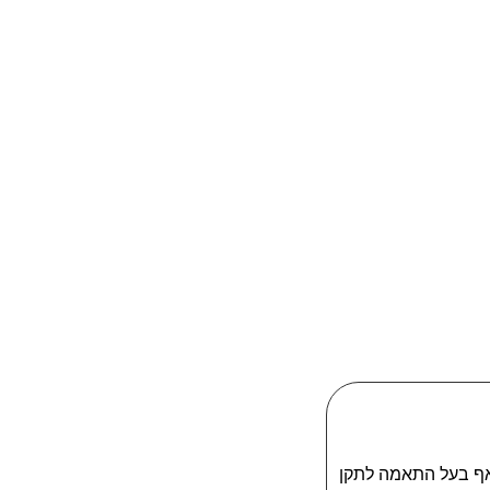
ווסף פוליאוריטן U.V מתוצרת דופונט, אף בעל התאמה לתקן