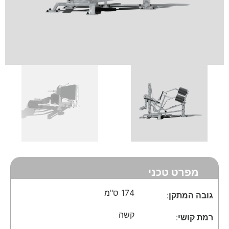
מפרט טכני
174 ס"מ
גובה המתקן:
קשה
רמת קושי: