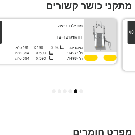
מתקני כושר קשורים
מסילת ריצה
LA–1418TMILL
94 X
190 X
161 ס"מ
מימדים:
590 X
394 ס"מ
ת"י 1497:
590 X
394 ס"מ
ת"י 1498:
6
5
4
3
2
1
מפרט חומרים
השאירו פריטים נחזור