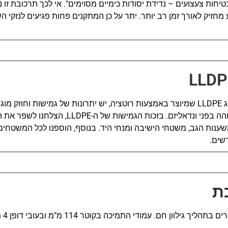
אלי 562 חלק 3 "בטיחות צעצועים – נדידת יסודות כימיים מסוימים". אי לכך תרכובת זו
מחזיק לאורך זמן רב יותר. יתר על כן המתקנים פחות פגיעים לנזקי ה
שימוש בפלסטיק מסוג LLDPE שמיוצר באמצעות רוטציה, יש יתרונות של גמישות וחו
מתאפיין בעמידות גבוהה בפני ונדאליזם. בזכות הגמישות של
שענות הגב, משטחי הישיבה ומנחי היד. בנוסף, הוספנו לכל המשטחים
שים.
ת
 גילוון חם. עמודי התמיכה בקוטר 114 מ"מ ובעובי דופן 4 מ"מ.